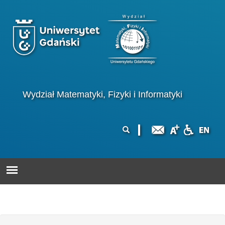
Przejdź do treści
Logo wydziału
Wydział Matematyki, Fizyki i Informatyki
Formularz
Szukaj
wyszukiwania