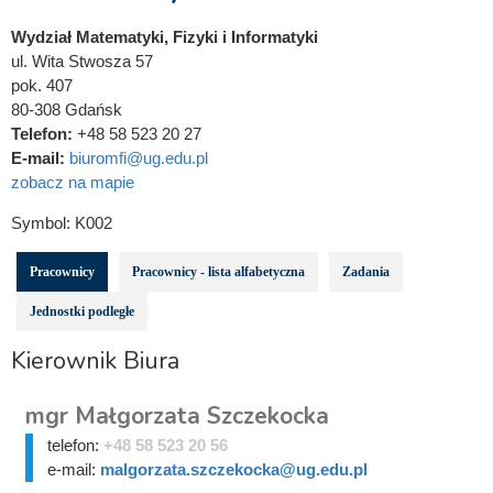
Wydział Matematyki, Fizyki i Informatyki
ul. Wita Stwosza 57
pok. 407
80-308 Gdańsk
Telefon:
+48 58 523 20 27
E-mail:
biuromfi@ug.edu.pl
zobacz na mapie
Symbol:
K002
Pracownicy
Pracownicy - lista alfabetyczna
Zadania
Jednostki podległe
Kierownik Biura
mgr Małgorzata Szczekocka
telefon:
+48 58 523 20 56
e-mail:
malgorzata.szczekocka@ug.edu.pl