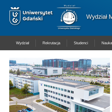
Przejdź do treści
Logo wydziału
Wydział M
Wydział
Rekrutacja
Studenci
Nauk