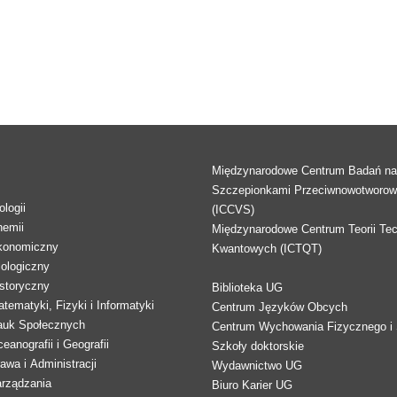
Międzynarodowe Centrum Badań n
Szczepionkami Przeciwnowotworo
logii
(ICCVS)
hemii
Międzynarodowe Centrum Teorii Tec
konomiczny
Kwantowych (ICTQT)
lologiczny
storyczny
Biblioteka UG
tematyki, Fizyki i Informatyki
Centrum Języków Obcych
auk Społecznych
Centrum Wychowania Fizycznego i 
eanografii i Geografii
Szkoły doktorskie
awa i Administracji
Wydawnictwo UG
arządzania
Biuro Karier UG