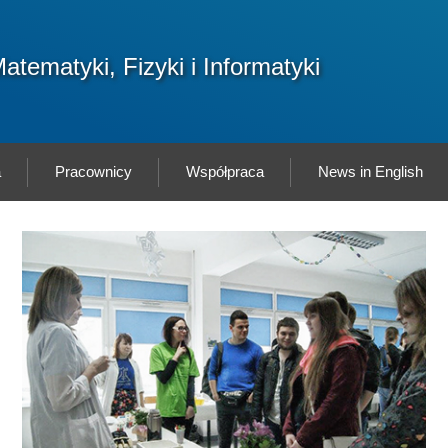
F
atematyki, Fizyki i Informatyki
Sz
w
a
Pracownicy
Współpraca
News in English