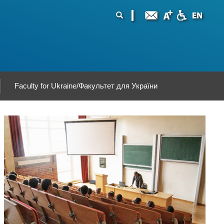
ormularz
ukaj
yszukiwania
Faculty for Ukraine/Факультет для України