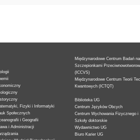
Międzynarodowe Centrum Badań n
Szczepionkami Przeciwnowotworo
logii
(ICCVS)
hemii
Międzynarodowe Centrum Teorii Tec
konomiczny
Kwantowych (ICTQT)
lologiczny
storyczny
Biblioteka UG
tematyki, Fizyki i Informatyki
Centrum Języków Obcych
auk Społecznych
Centrum Wychowania Fizycznego i 
eanografii i Geografii
Szkoły doktorskie
awa i Administracji
Wydawnictwo UG
arządzania
Biuro Karier UG