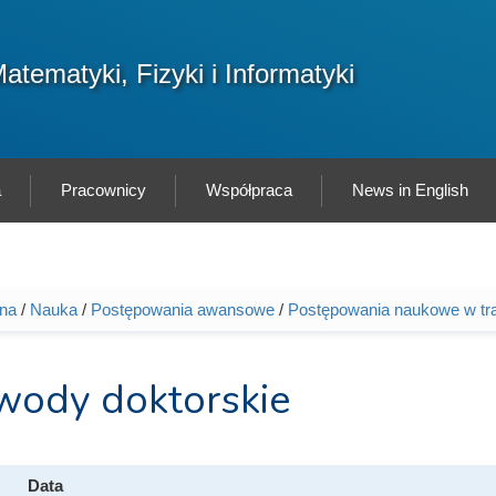
F
atematyki, Fizyki i Informatyki
Sz
w
a
Pracownicy
Współpraca
News in English
wna
/
Nauka
/
Postępowania awansowe
/
Postępowania naukowe w tr
tutaj
wody doktorskie
Data