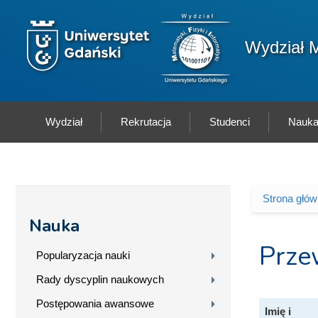
Przejdź do treści
Logo wydziału
Wydział M
Wydział
Rekrutacja
Studenci
Nauk
Strona głó
Jesteś 
Nauka
Prze
Popularyzacja nauki
Rady dyscyplin naukowych
Postępowania awansowe
Imię i