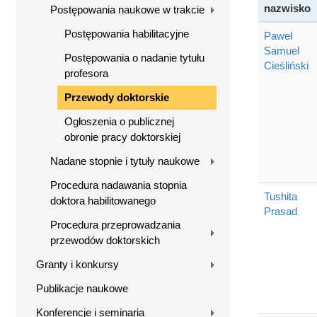
nazwisko
Postępowania naukowe w trakcie
Postępowania habilitacyjne
Paweł
Samuel
Postępowania o nadanie tytułu
Cieśliński
profesora
Przewody doktorskie
Ogłoszenia o publicznej
obronie pracy doktorskiej
Nadane stopnie i tytuły naukowe
Procedura nadawania stopnia
Tushita
doktora habilitowanego
Prasad
Procedura przeprowadzania
przewodów doktorskich
Granty i konkursy
Publikacje naukowe
Konferencje i seminaria