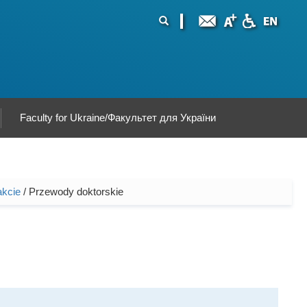
ormularz
ukaj
yszukiwania
Faculty for Ukraine/Факультет для України
akcie
/ Przewody doktorskie