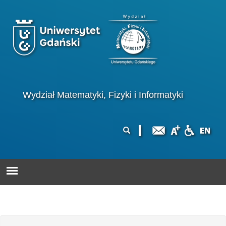
Przejdź do treści
Logo wydziału
Wydział Matematyki, Fizyki i Informatyki
Formularz
Szukaj
wyszukiwania