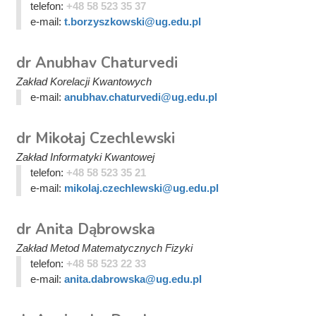
telefon:
+48 58 523 35 37
e-mail:
t.borzyszkowski@ug.edu.pl
dr Anubhav Chaturvedi
Zakład Korelacji Kwantowych
e-mail:
anubhav.chaturvedi@ug.edu.pl
dr Mikołaj Czechlewski
Zakład Informatyki Kwantowej
telefon:
+48 58 523 35 21
e-mail:
mikolaj.czechlewski@ug.edu.pl
dr Anita Dąbrowska
Zakład Metod Matematycznych Fizyki
telefon:
+48 58 523 22 33
e-mail:
anita.dabrowska@ug.edu.pl