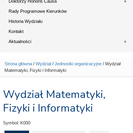
Doktorzy Honoris Causa
Rady Programowe Kierunków
Historia Wydziału
Kontakt
Aktualności
Strona główna
/
Wydział
/
Jednostki organizacyjne
/ Wydział
Jesteś tutaj
Matematyki, Fizyki i Informatyki
Wydział Matematyki,
Fizyki i Informatyki
Symbol:
K000