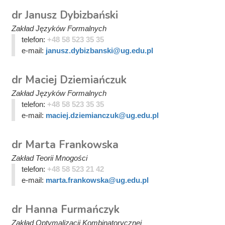
dr Janusz Dybizbański
Zakład Języków Formalnych
telefon:
+48 58 523 35 35
e-mail:
janusz.dybizbanski@ug.edu.pl
dr Maciej Dziemiańczuk
Zakład Języków Formalnych
telefon:
+48 58 523 35 35
e-mail:
maciej.dziemianczuk@ug.edu.pl
dr Marta Frankowska
Zakład Teorii Mnogości
telefon:
+48 58 523 21 42
e-mail:
marta.frankowska@ug.edu.pl
dr Hanna Furmańczyk
Zakład Optymalizacji Kombinatorycznej