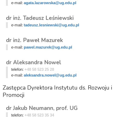
e-mail:
agata.lazarowska@ug.edu.pl
dr inż. Tadeusz Leśniewski
e-mail:
tadeusz.lesniewski@ug.edu.pl
dr inż. Paweł Mazurek
e-mail:
pawel.mazurek@ug.edu.pl
dr Aleksandra Nowel
telefon:
+48 58 523 25 28
e-mail:
aleksandra.nowel@ug.edu.pl
Zastępca Dyrektora Instytutu ds. Rozwoju i
Promocji
dr Jakub Neumann, prof. UG
telefon:
+48 58 523 35 34