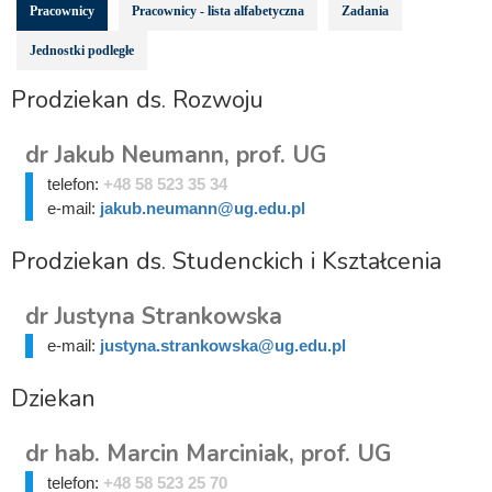
Pracownicy
Pracownicy - lista alfabetyczna
Zadania
Jednostki podległe
Prodziekan ds. Rozwoju
dr Jakub Neumann, prof. UG
telefon:
+48 58 523 35 34
e-mail:
jakub.neumann@ug.edu.pl
Prodziekan ds. Studenckich i Kształcenia
dr Justyna Strankowska
e-mail:
justyna.strankowska@ug.edu.pl
Dziekan
dr hab. Marcin Marciniak, prof. UG
telefon:
+48 58 523 25 70