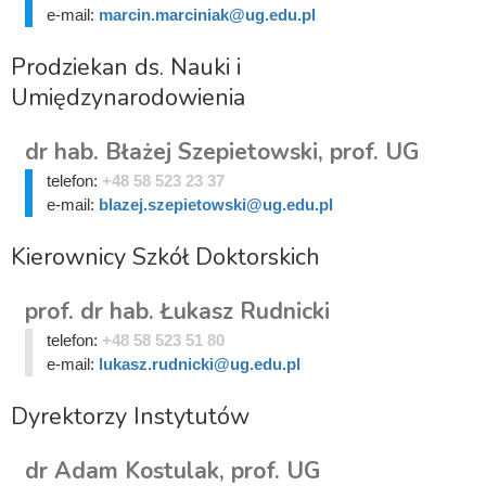
e-mail:
marcin.marciniak@ug.edu.pl
Prodziekan ds. Nauki i
Umiędzynarodowienia
dr hab. Błażej Szepietowski, prof. UG
telefon:
+48 58 523 23 37
e-mail:
blazej.szepietowski@ug.edu.pl
Kierownicy Szkół Doktorskich
prof. dr hab. Łukasz Rudnicki
telefon:
+48 58 523 51 80
e-mail:
lukasz.rudnicki@ug.edu.pl
Dyrektorzy Instytutów
dr Adam Kostulak, prof. UG