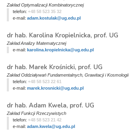
Zakład Optymalizacji Kombinatorycznej
telefon:
+48 58 523 35 32
e-mail:
adam.kostulak@ug.edu.pl
dr hab. Karolina Kropielnicka, prof. UG
Zakład Analizy Matematycznej
e-mail:
karolina.kropielnicka@ug.edu.pl
dr hab. Marek Krośnicki, prof. UG
Zakład Oddziaływań Fundamentalnych, Grawitacji i Kosmologii
telefon:
+48 58 523 22 61
e-mail:
marek.krosnicki@ug.edu.pl
dr hab. Adam Kwela, prof. UG
Zakład Funkcji Rzeczywistych
telefon:
+48 58 523 21 42
e-mail:
adam.kwela@ug.edu.pl