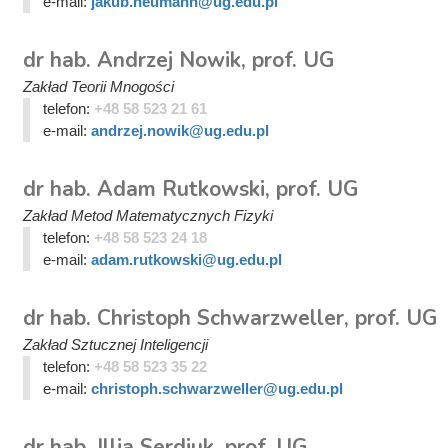
e-mail:
jakub.neumann@ug.edu.pl
dr hab. Andrzej Nowik, prof. UG
Zakład Teorii Mnogości
telefon:
+48 58 523 21 61
e-mail:
andrzej.nowik@ug.edu.pl
dr hab. Adam Rutkowski, prof. UG
Zakład Metod Matematycznych Fizyki
telefon:
+48 58 523 24 18
e-mail:
adam.rutkowski@ug.edu.pl
dr hab. Christoph Schwarzweller, prof. UG
Zakład Sztucznej Inteligencji
telefon:
+48 58 523 35 22
e-mail:
christoph.schwarzweller@ug.edu.pl
dr hab. Illia Serdiuk, prof. UG