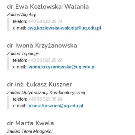
dr Ewa Kozłowska-Walania
Zakład Algebry
telefon:
+48 58 523 25 74
e-mail:
ewa.kozlowska-walania@ug.edu.pl
dr Iwona Krzyżanowska
Zakład Topologii
telefon:
+48 58 523 25 28
e-mail:
iwona.krzyzanowska@ug.edu.pl
dr inż. Łukasz Kuszner
Zakład Optymalizacji Kombinatorycznej
telefon:
+48 58 523 35 24
e-mail:
lukasz.kuszner@ug.edu.pl
dr Marta Kwela
Zakład Teorii Mnogości