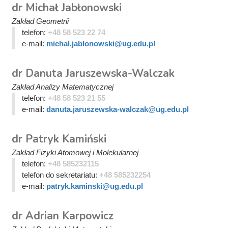
dr Michał Jabłonowski
Zakład Geometrii
telefon:
+48 58 523 22 74
e-mail:
michal.jablonowski@ug.edu.pl
dr Danuta Jaruszewska-Walczak
Zakład Analizy Matematycznej
telefon:
+48 58 523 21 55
e-mail:
danuta.jaruszewska-walczak@ug.edu.pl
dr Patryk Kamiński
Zakład Fizyki Atomowej i Molekularnej
telefon:
+48 585232115
telefon do sekretariatu:
+48 585232254
e-mail:
patryk.kaminski@ug.edu.pl
dr Adrian Karpowicz