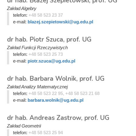
dr hab. Błażej Szepietowski, prof. UG
Zakład Algebry
telefon:
+48 58 523 23 37
e-mail:
blazej.szepietowski@ug.edu.pl
dr hab. Piotr Szuca, prof. UG
Zakład Funkcji Rzeczywistych
telefon:
+48 58 523 25 73
e-mail:
piotr.szuca@ug.edu.pl
dr hab. Barbara Wolnik, prof. UG
Zakład Analizy Matematycznej
telefon:
+48 58 523 22 95, +48 58 523 21 68
e-mail:
barbara.wolnik@ug.edu.pl
dr hab. Andreas Zastrow, prof. UG
Zakład Geometrii
telefon:
+48 58 523 25 94