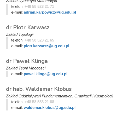
Zakład Dydaktyki Matematyki
telefon:
+48 58 523 21 71
e-mail:
adrian.karpowicz@ug.edu.pl
dr Piotr Karwasz
Zakład Topologii
telefon:
+48 58 523 21 65
e-mail:
piotr.karwasz@ug.edu.pl
dr Paweł Klinga
Zakład Teorii Mnogości
e-mail:
pawel.klinga@ug.edu.pl
dr hab. Waldemar Kłobus
Zakład Oddziaływań Fundamentalnych, Grawitacji i Kosmologii
telefon:
+48 58 553 21 88
e-mail:
waldemar.klobus@ug.edu.pl