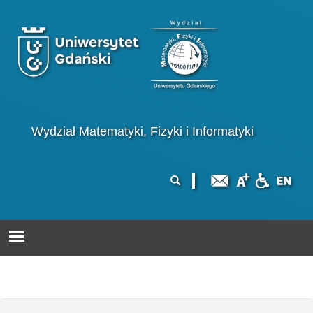
Przejdź do treści
Logo wydziału
Wydział Matematyki, Fizyki i Informatyki
Formularz
Szukaj
wyszukiwania