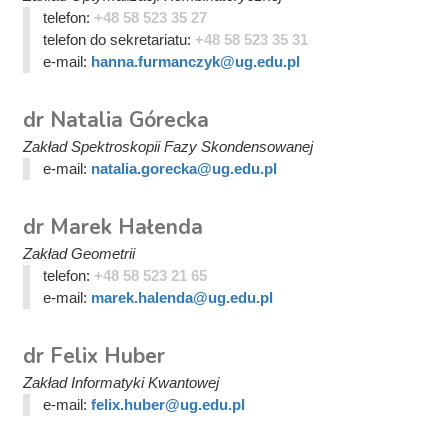
telefon:
+48 58 523 35 27
telefon do sekretariatu:
+48 58 523 35 31
e-mail:
hanna.furmanczyk@ug.edu.pl
dr Natalia Górecka
Zakład Spektroskopii Fazy Skondensowanej
e-mail:
natalia.gorecka@ug.edu.pl
dr Marek Hałenda
Zakład Geometrii
telefon:
+48 58 523 21 65
e-mail:
marek.halenda@ug.edu.pl
dr Felix Huber
Zakład Informatyki Kwantowej
e-mail:
felix.huber@ug.edu.pl