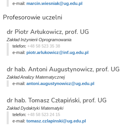
e-mail:
marcin.wiesniak@ug.edu.pl
Profesorowie uczelni
dr Piotr Arłukowicz, prof. UG
Zakład Inżynierii Oprogramowania
telefon:
+48 58 523 35 38
e-mail:
piotr.arlukowicz@inf.ug.edu.pl
dr hab. Antoni Augustynowicz, prof. UG
Zakład Analizy Matematycznej
e-mail:
antoni.augustynowicz@ug.edu.pl
dr hab. Tomasz Człapiński, prof. UG
Zakład Dydaktyki Matematyki
telefon:
+48 58 523 24 15
e-mail:
tomasz.czlapinski@ug.edu.pl