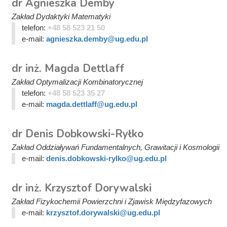
dr Agnieszka Demby
Zakład Dydaktyki Matematyki
telefon:
+48 58 523 21 50
e-mail:
agnieszka.demby@ug.edu.pl
dr inż. Magda Dettlaff
Zakład Optymalizacji Kombinatorycznej
telefon:
+48 58 523 35 27
e-mail:
magda.dettlaff@ug.edu.pl
dr Denis Dobkowski-Ryłko
Zakład Oddziaływań Fundamentalnych, Grawitacji i Kosmologii
e-mail:
denis.dobkowski-rylko@ug.edu.pl
dr inż. Krzysztof Dorywalski
Zakład Fizykochemii Powierzchni i Zjawisk Międzyfazowych
e-mail:
krzysztof.dorywalski@ug.edu.pl