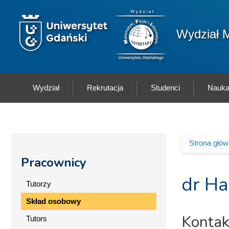
Przejdź do treści
Logo wydziału
Wydział M
Wydział
Rekrutacja
Studenci
Nauk
Strona głó
Jesteś 
Pracownicy
dr H
Tutorzy
Skład osobowy
Kontak
Tutors