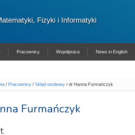
F
atematyki, Fizyki i Informatyki
Sz
w
a
Pracownicy
Współpraca
News in English
wna
/
Pracownicy
/
Skład osobowy
/ dr Hanna Furmańczyk
tutaj
anna Furmańczyk
t