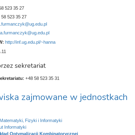
58 523 35 27
 58 523 35 27
.furmanczyk@ug.edu.pl
a.furmanczyk@ug.edu.pl
W:
http://inf.ug.edu.pl/~hanna
.11
rzez sekretariat
ekretariatu:
+48 58 523 35 31
iska zajmowane w jednostkach
Matematyki, Fizyki i Informatyki
ut Informatyki
kład Optymalizacji Kombinatorycznej