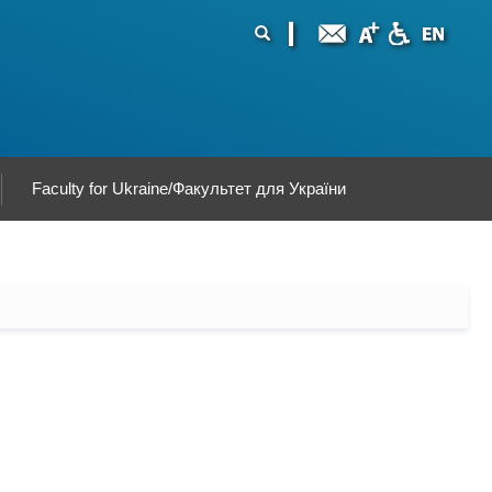
ormularz
ukaj
yszukiwania
Faculty for Ukraine/Факультет для України