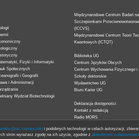
Międzynarodowe Centrum Badań n
Szczepionkami Przeciwnowotworo
logii
(ICCVS)
hemii
Międzynarodowe Centrum Teorii Tec
konomiczny
Kwantowych (ICTQT)
lologiczny
storyczny
Biblioteka UG
tematyki, Fizyki i Informatyki
Centrum Języków Obcych
auk Społecznych
Centrum Wychowania Fizycznego i 
eanografii i Geografii
Szkoły doktorskie
awa i Administracji
Wydawnictwo UG
arządzania
Biuro Karier UG
lniany Wydział Biotechnologii
Deklaracja dostępności
Kontakt z redakcją
Radio MORS
okie (tzw. ciasteczek)
i podobnych technologii w celach autoryzacji, zbieran
ch stron wyrażasz zgodę na ich użycie, zgodnie z
aktualnymi ustawieniami
© 2013-2026 Uniwersytet Gdański