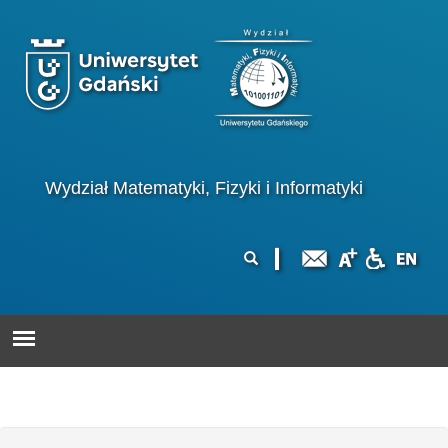
Przejdź do treści
Logo wydziału
Wydział Matematyki, Fizyki i Informatyki
Formularz
Szukaj
wyszukiwania