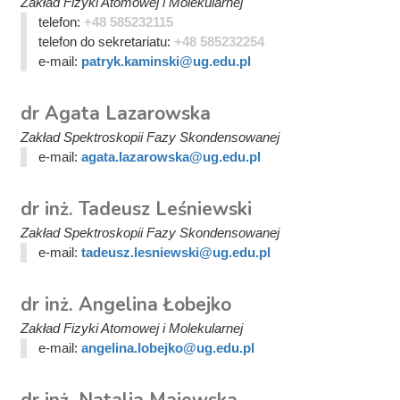
Zakład Fizyki Atomowej i Molekularnej
telefon:
+48 585232115
telefon do sekretariatu:
+48 585232254
e-mail:
patryk.kaminski@ug.edu.pl
dr Agata Lazarowska
Zakład Spektroskopii Fazy Skondensowanej
e-mail:
agata.lazarowska@ug.edu.pl
dr inż. Tadeusz Leśniewski
Zakład Spektroskopii Fazy Skondensowanej
e-mail:
tadeusz.lesniewski@ug.edu.pl
dr inż. Angelina Łobejko
Zakład Fizyki Atomowej i Molekularnej
e-mail:
angelina.lobejko@ug.edu.pl
dr inż. Natalia Majewska