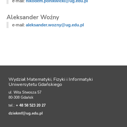
e-mail:
nikodem.ponikwicki@ug.edu.pl
Aleksander Woźny
e-mail:
aleksander.wozny@ug.edu.pl
Wydział Matematyki, Fizyki i Informatyki
Uniwersytetu Gdańskiego
ul. Wita Stwosza 57
80-308 Gdańsk
tel.:
+ 48 58 523 20 27
dziekmf@ug.edu.pl