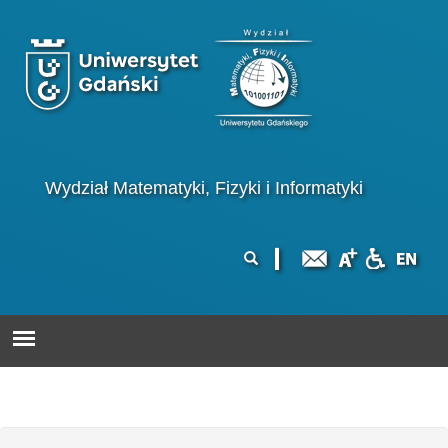
Przejdź do treści
Logo wydziału
Wydział Matematyki, Fizyki i Informatyki
Formularz
Szukaj
wyszukiwania