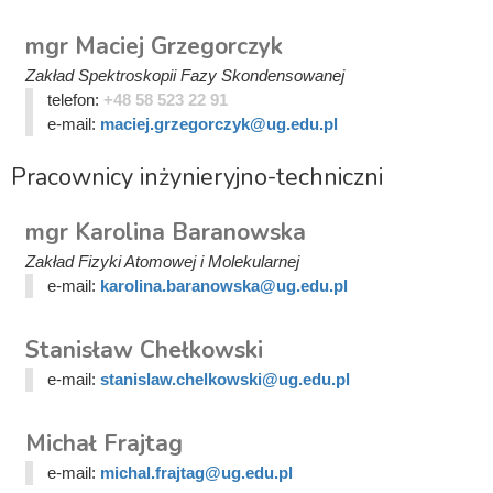
mgr Maciej Grzegorczyk
Zakład Spektroskopii Fazy Skondensowanej
telefon:
+48 58 523 22 91
e-mail:
maciej.grzegorczyk@ug.edu.pl
Pracownicy inżynieryjno-techniczni
mgr Karolina Baranowska
Zakład Fizyki Atomowej i Molekularnej
e-mail:
karolina.baranowska@ug.edu.pl
Stanisław Chełkowski
e-mail:
stanislaw.chelkowski@ug.edu.pl
Michał Frajtag
e-mail:
michal.frajtag@ug.edu.pl