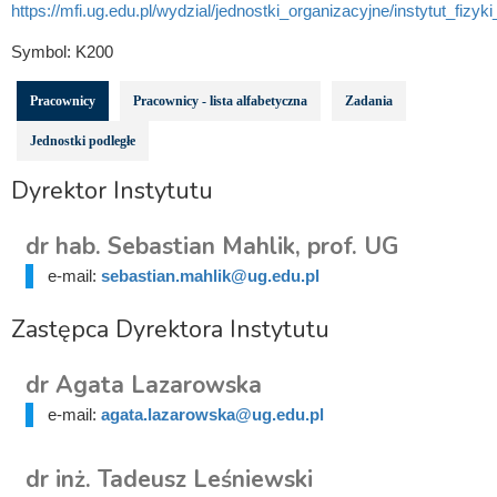
https://mfi.ug.edu.pl/wydzial/jednostki_organizacyjne/instytut_fizyk
Symbol:
K200
Pracownicy
Pracownicy - lista alfabetyczna
Zadania
Jednostki podległe
Dyrektor Instytutu
dr hab. Sebastian Mahlik, prof. UG
e-mail:
sebastian.mahlik@ug.edu.pl
Zastępca Dyrektora Instytutu
dr Agata Lazarowska
e-mail:
agata.lazarowska@ug.edu.pl
dr inż. Tadeusz Leśniewski