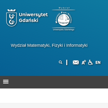
Przejdź do treści
Logo wydziału
Wydział Matematyki, Fizyki i Informatyki
Formularz
Szukaj
wyszukiwania