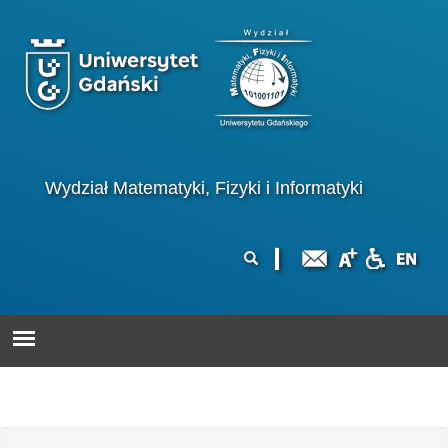
Przejdź do treści
Logo wydziału
Wydział Matematyki, Fizyki i Informatyki
Formularz
Szukaj
wyszukiwania