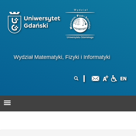
Przejdź do treści
Logo wydziału
Wydział Matematyki, Fizyki i Informatyki
Formularz
Szukaj
wyszukiwania