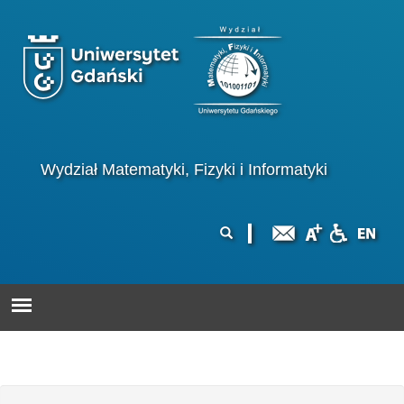
Przejdź do treści
Logo wydziału
Wydział Matematyki, Fizyki i Informatyki
Formularz
Szukaj
wyszukiwania