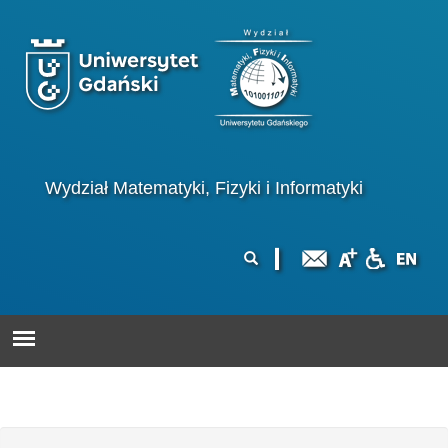
Przejdź do treści
Logo wydziału
Wydział Matematyki, Fizyki i Informatyki
Formularz
Szukaj
wyszukiwania