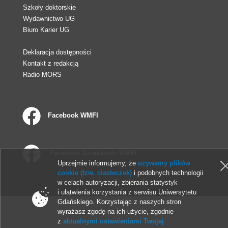
Szkoły doktorskie
Wydawnictwo UG
Biuro Karier UG
Deklaracja dostępności
Kontakt z redakcją
Radio MORS
Facebook WMFI
Facebook Dziekanatu WMFI
Uprzejmie informujemy, że
używamy plików
cookie (tzw. ciasteczek)
i podobnych technologii
© 2013-2026 Uniwersytet Gdański
w celach autoryzacji, zbierania statystyk
i ułatwienia korzystania z serwisu Uniwersytetu
Gdańskiego. Korzystając z naszych stron
wyrażasz zgodę na ich użycie, zgodnie
z
aktualnymi ustawieniami Twojej