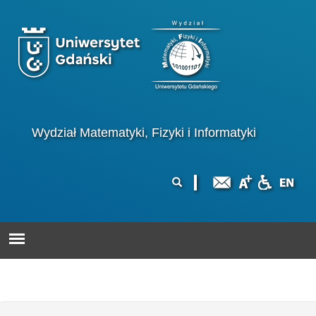
Przejdź do treści
Logo wydziału
Wydział Matematyki, Fizyki i Informatyki
Formularz
Szukaj
wyszukiwania