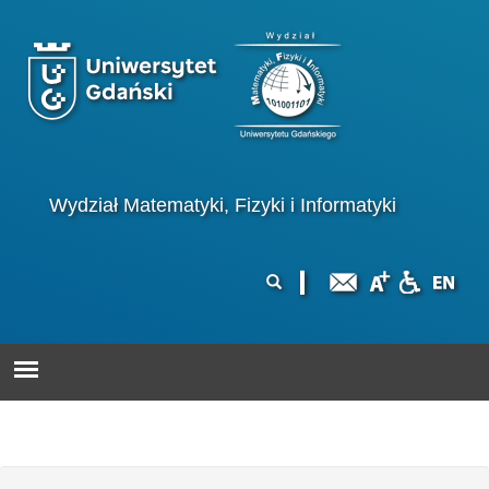
Przejdź do treści
Logo wydziału
Wydział Matematyki, Fizyki i Informatyki
Formularz
Szukaj
wyszukiwania