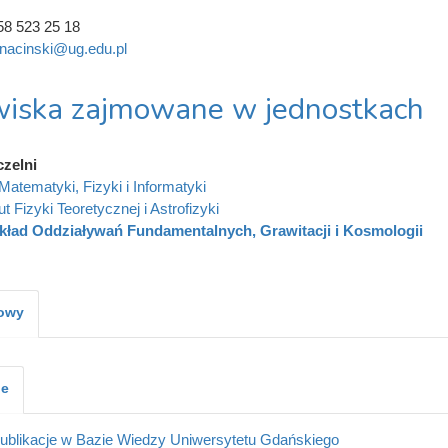
58 523 25 18
gnacinski@ug.edu.pl
iska zajmowane w jednostkach
czelni
Matematyki, Fizyki i Informatyki
ut Fizyki Teoretycznej i Astrofizyki
kład Oddziaływań Fundamentalnych, Grawitacji i Kosmologii
kowy
je
ublikacje w Bazie Wiedzy Uniwersytetu Gdańskiego