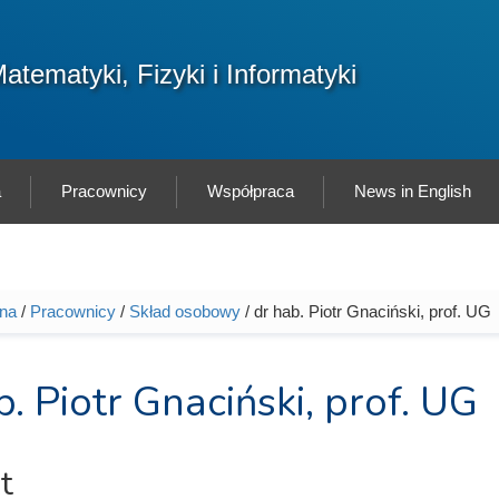
F
atematyki, Fizyki i Informatyki
Sz
w
a
Pracownicy
Współpraca
News in English
wna
/
Pracownicy
/
Skład osobowy
/ dr hab. Piotr Gnaciński, prof. UG
tutaj
b. Piotr Gnaciński, prof. UG
t