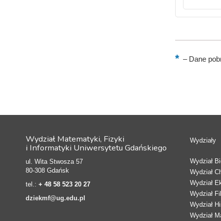
–
Dane pobr
Wydział Matematyki, Fizyki
Wydziały
i Informatyki Uniwersytetu Gdańskiego
Wydział Bio
ul. Wita Stwosza 57
80-308 Gdańsk
Wydział C
Wydział E
tel.:
+ 48 58 523 20 27
Wydział Fi
dziekmf@ug.edu.pl
Wydział Hi
Wydział Ma