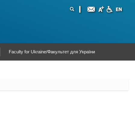
ormularz
ukaj
yszukiwania
Faculty for Ukraine/Факультет для України