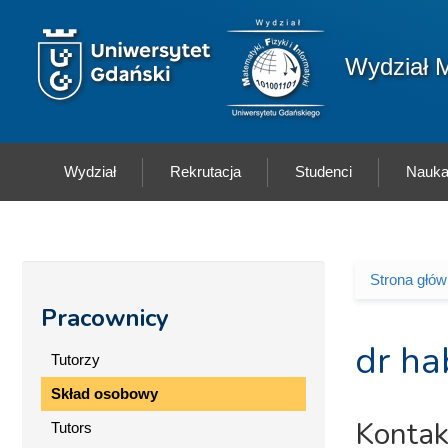
Przejdź do treści
Logo wydziału
Wydział M
Wydział
Rekrutacja
Studenci
Nauk
Strona głó
Jesteś 
Pracownicy
dr ha
Tutorzy
Skład osobowy
Kontak
Tutors