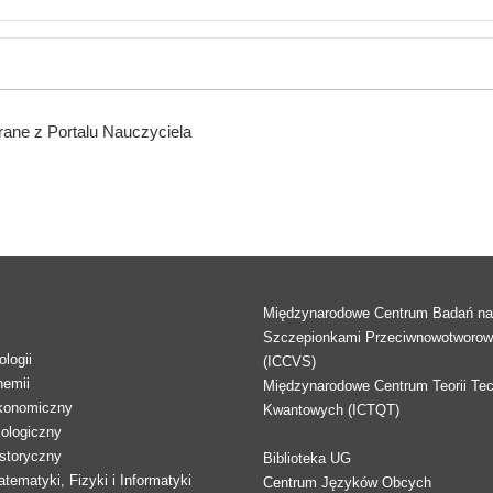
ane z Portalu Nauczyciela
Międzynarodowe Centrum Badań n
Szczepionkami Przeciwnowotworo
logii
(ICCVS)
hemii
Międzynarodowe Centrum Teorii Tec
konomiczny
Kwantowych (ICTQT)
lologiczny
storyczny
Biblioteka UG
tematyki, Fizyki i Informatyki
Centrum Języków Obcych