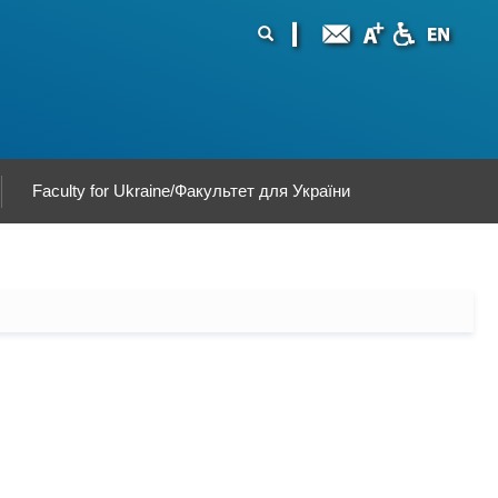
ormularz
ukaj
yszukiwania
Faculty for Ukraine/Факультет для України