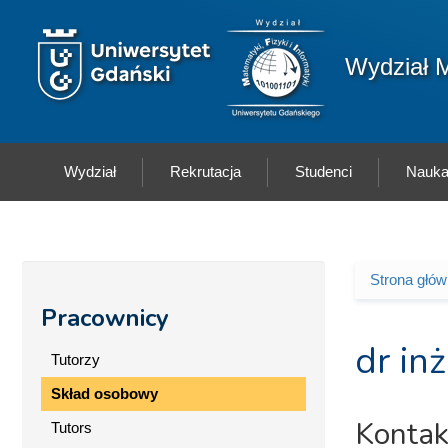
Przejdź do treści
Logo wydziału
Wydział M
Wydział
Rekrutacja
Studenci
Nauk
Strona głó
Jesteś 
Pracownicy
dr in
Tutorzy
Skład osobowy
Kontak
Tutors