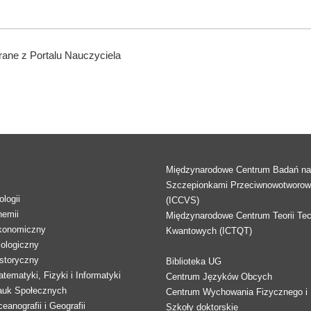
ane z Portalu Nauczyciela
Międzynarodowe Centrum Badań n
Szczepionkami Przeciwnowotworo
logii
(ICCVS)
hemii
Międzynarodowe Centrum Teorii Tec
konomiczny
Kwantowych (ICTQT)
lologiczny
storyczny
Biblioteka UG
tematyki, Fizyki i Informatyki
Centrum Języków Obcych
auk Społecznych
Centrum Wychowania Fizycznego i 
eanografii i Geografii
Szkoły doktorskie