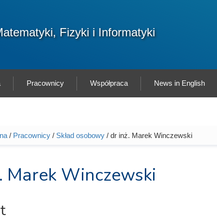
F
atematyki, Fizyki i Informatyki
Sz
w
a
Pracownicy
Współpraca
News in English
wna
/
Pracownicy
/
Skład osobowy
/ dr inż. Marek Winczewski
tutaj
ż. Marek Winczewski
t