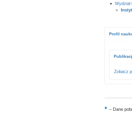
Wydział 
Insty
Profil nau
Publikac
Zobacz p
–
Dane pobr