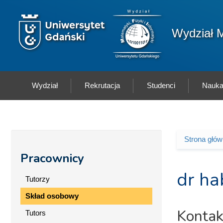
Przejdź do treści
Logo wydziału
Wydział M
Wydział
Rekrutacja
Studenci
Nauk
Strona głó
Jesteś 
Pracownicy
dr ha
Tutorzy
Skład osobowy
Kontak
Tutors