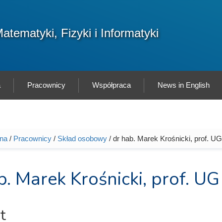
F
atematyki, Fizyki i Informatyki
Sz
w
a
Pracownicy
Współpraca
News in English
wna
/
Pracownicy
/
Skład osobowy
/ dr hab. Marek Krośnicki, prof. UG
tutaj
b. Marek Krośnicki, prof. UG
t