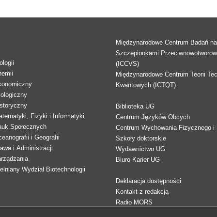
Międzynarodowe Centrum Badań n
Szczepionkami Przeciwnowotworo
logii
(ICCVS)
hemii
Międzynarodowe Centrum Teorii Tec
konomiczny
Kwantowych (ICTQT)
lologiczny
storyczny
Biblioteka UG
tematyki, Fizyki i Informatyki
Centrum Języków Obcych
auk Społecznych
Centrum Wychowania Fizycznego i 
eanografii i Geografii
Szkoły doktorskie
awa i Administracji
Wydawnictwo UG
arządzania
Biuro Karier UG
lniany Wydział Biotechnologii
Deklaracja dostępności
Kontakt z redakcją
Radio MORS