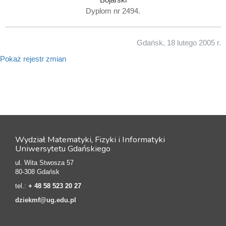
Dyplom nr 2494.
Gdańsk, 18 lutego 2005 r.
Pokaż rejestr zmian
Wydział Matematyki, Fizyki i Informatyki
Uniwersytetu Gdańskiego
ul. Wita Stwosza 57
80-308 Gdańsk
tel.:
+ 48 58 523 20 27
dziekmf@ug.edu.pl