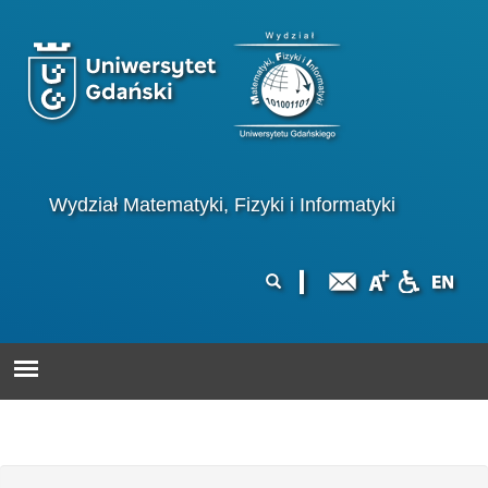
Przejdź do treści
Logo wydziału
Wydział Matematyki, Fizyki i Informatyki
Formularz
Szukaj
wyszukiwania