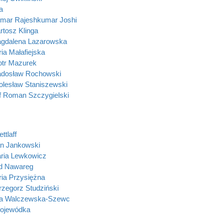
ta
mar Rajeshkumar Joshi
rtosz Klinga
gdalena Lazarowska
ia Małafiejska
otr Mazurek
adosław Rochowski
olesław Staniszewski
f Roman Szczygielski
ttlaff
n Jankowski
ria Lewkowicz
 Nawareg
ia Przysiężna
rzegorz Studziński
na Walczewska-Szewc
ojewódka