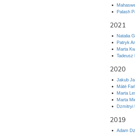
Mahaswet
Palash P
2021
Natalia 
Patryk A
Marta Kw
Tadeusz 
2020
Jakub Ja
Máté Far
Marta Le
Marta Mi
Dzmitryi
2019
Adam Dz