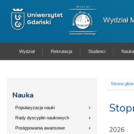
Przejdź do treści
Logo wydziału
Wydział M
Wydział
Rekrutacja
Studenci
Nauk
Strona głó
Jesteś 
Nauka
Stop
Popularyzacja nauki
Rady dyscyplin naukowych
Postępowania awansowe
2026