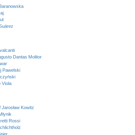
 Baranowska
aj
ut
Suárez
valcanti
ugusto Dantas Molitor
nwar
j Pawelski
rczyński
 Viola
f Jarosław Kowitz
łynik
retti Rossi
chlichtholz
ejer