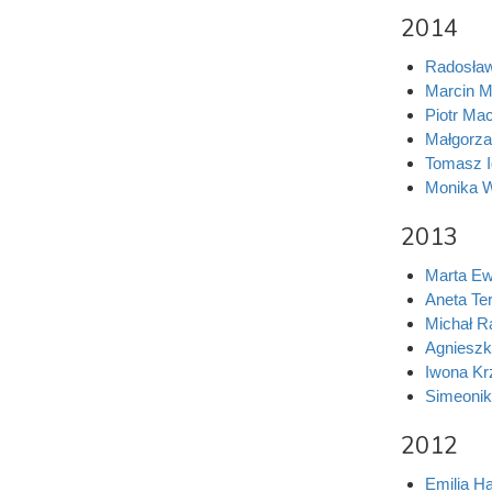
2014
Radosław
Marcin M
Piotr Ma
Małgorza
Tomasz I
Monika 
2013
Marta E
Aneta Te
Michał R
Agnieszk
Iwona K
Simeoni
2012
Emilia H