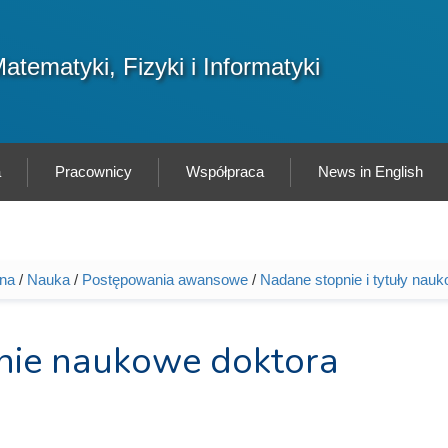
F
atematyki, Fizyki i Informatyki
Sz
w
a
Pracownicy
Współpraca
News in English
wna
/
Nauka
/
Postępowania awansowe
/
Nadane stopnie i tytuły nau
tutaj
nie naukowe doktora