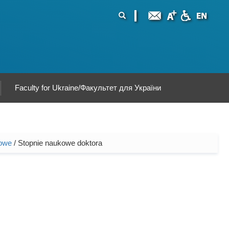
ormularz
ukaj
yszukiwania
Faculty for Ukraine/Факультет для України
kowe
/ Stopnie naukowe doktora