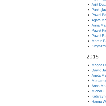
Arijit Dut
Pankajku
Paweł Ba
Agata Ma
Anna Mar
Paweł Pi
Paweł R
Marcin B
Krzyszto
2015
Magda De
Dawid Ja
Aneta Ma
Mohamed
Anna Mar
Michał G
Katarzy
Hanna W