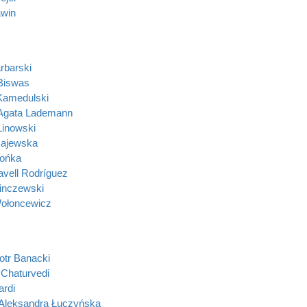
awin
rbarski
Biswas
Kamedulski
 Agata Lademann
inowski
Majewska
Mońka
avell Rodríguez
inczewski
ołoncewicz
otr Banacki
Chaturvedi
rdi
 Aleksandra Łuczyńska