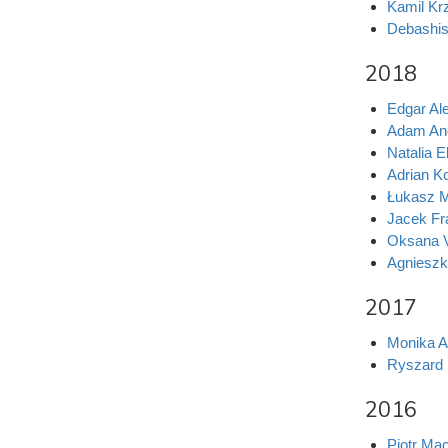
Kamil Kr
Debashi
2018
Edgar Ale
Adam And
Natalia 
Adrian Ko
Łukasz M
Jacek Fr
Oksana 
Agnieszk
2017
Monika A
Ryszard 
2016
Piotr Mac