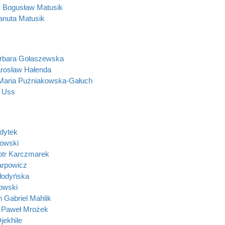
 Bogusław Matusik
anuta Matusik
rbara Gołaszewska
rosław Hałenda
 Maria Puźniakowska-Gałuch
 Uss
idytek
owski
otr Karczmarek
arpowicz
łodyńska
towski
n Gabriel Mahlik
 Paweł Mrożek
jekhile