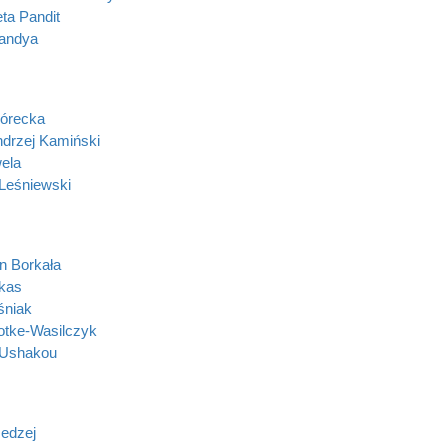
a Pandit
andya
Górecka
ndrzej Kamiński
ela
Leśniewski
n Borkała
kas
śniak
otke-Wasilczyk
 Ushakou
edzej