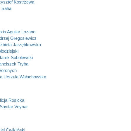
zysztof Kostrzewa
s Saha
xis Aguilar Lozano
rzej Gregosiewicz
Elżbieta Jarzębkowska
łodziejski
arek Sobolewski
anciszek Tryba
Voronych
a Urszula Wałachowska
licja Rosicka
Savitar Veynar
iej Ćwikliński