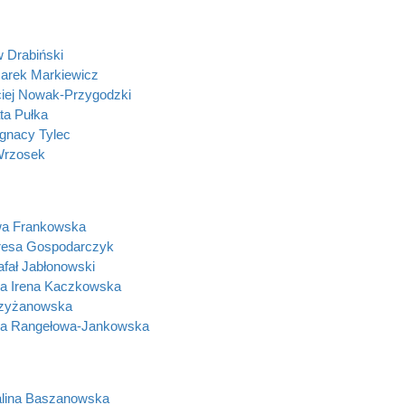
 Drabiński
arek Markiewicz
ciej Nowak-Przygodzki
ta Pułka
gnacy Tylec
Wrzosek
wa Frankowska
resa Gospodarczyk
afał Jabłonowski
a Irena Kaczkowska
rzyżanowska
ka Rangełowa-Jankowska
alina Baszanowska