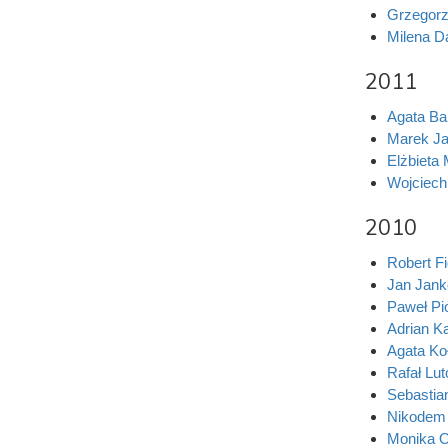
Grzegorz
Milena D
2011
Agata Ba
Marek Ja
Elżbieta
Wojciech
2010
Robert F
Jan Jank
Paweł Pi
Adrian K
Agata Ko
Rafał Lu
Sebastia
Nikodem
Monika O