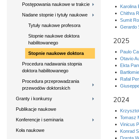
Postępowania naukowe w trakcie
Karolina
Chithra R
Nadane stopnie i tytuły naukowe
Sumit Ro
Tytuły naukowe profesora
Gerardo 
Stopnie naukowe doktora
2025
habilitowanego
Paulo Ca
Stopnie naukowe doktora
Otavio A
Procedura nadawania stopnia
Ekta Pa
doktora habilitowanego
Bartłomie
Rafał Pe
Procedura przeprowadzania
Giuseppe
przewodów doktorskich
2024
Granty i konkursy
Publikacje naukowe
Krzyszto
Tomasz M
Konferencje i seminaria
Vinicus P
Koła naukowe
Konrad S
Dorota W