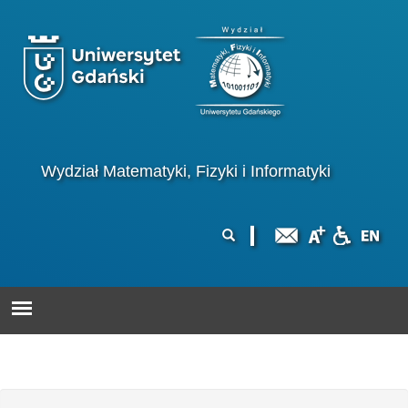
Przejdź do treści
Logo wydziału
Wydział Matematyki, Fizyki i Informatyki
Formularz
Szukaj
wyszukiwania