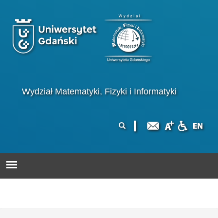
Przejdź do treści
Logo wydziału
Wydział Matematyki, Fizyki i Informatyki
Formularz
Szukaj
wyszukiwania