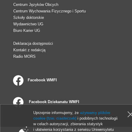
Centrum Języków Obcych
Centrum Wychowania Fizycznego i Sportu
Szkoły doktorskie
Wydawnictwo UG
Biuro Karier UG
Deklaracja dostępności
Kontakt z redakcją
Radio MORS
Facebook WMFI
Facebook Dziekanatu WMFI
Uprzejmie informujemy, że
używamy plików
© 2013-2026 Uniwersytet Gdański
cookie (tzw. ciasteczek)
i podobnych technologii
w celach autoryzacji, zbierania statystyk
i ułatwienia korzystania z serwisu Uniwersytetu