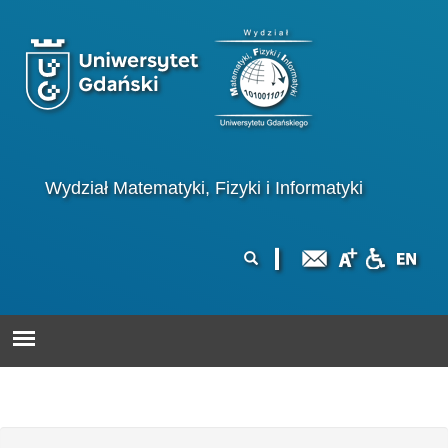
Przejdź do treści
Logo wydziału
Wydział Matematyki, Fizyki i Informatyki
Formularz
Szukaj
wyszukiwania