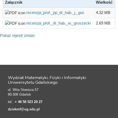
Załącznik
Wielkość
recenzja_prof._pp_dr_hab._j._goc
4.32 MB
recenzja_prof._dr_hab._w._gruszecki
2.69 MB
Pokaż rejestr zmian
Wydział Matematyki, Fizyki i Informatyki
Uniwersytetu Gdańskiego
ul. Wita Stwosza 57
80-308 Gdańsk
tel.:
+ 48 58 523 20 27
dziekmf@ug.edu.pl