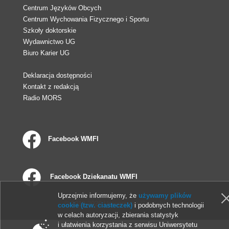
Centrum Języków Obcych
Centrum Wychowania Fizycznego i Sportu
Szkoły doktorskie
Wydawnictwo UG
Biuro Karier UG
Deklaracja dostępności
Kontakt z redakcją
Radio MORS
Facebook WMFI
Facebook Dziekanatu WMFI
Uprzejmie informujemy, że
używamy plików
© 2013-2026 Uniwersytet Gdański
cookie (tzw. ciasteczek)
i podobnych technologii
w celach autoryzacji, zbierania statystyk
i ułatwienia korzystania z serwisu Uniwersytetu