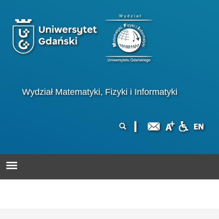
Przejdź do treści
Logo wydziału
Wydział Matematyki, Fizyki i Informatyki
Formularz
Szukaj
wyszukiwania