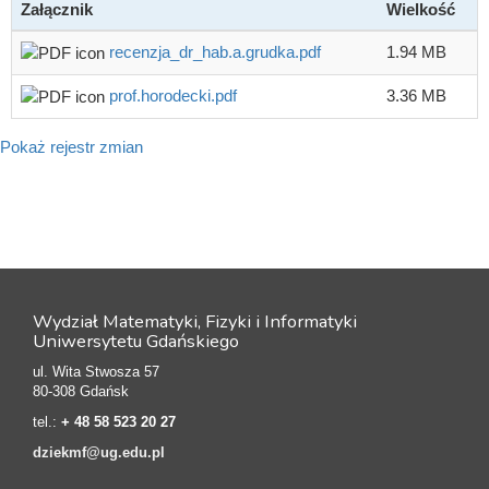
Załącznik
Wielkość
recenzja_dr_hab.a.grudka.pdf
1.94 MB
prof.horodecki.pdf
3.36 MB
Pokaż rejestr zmian
Wydział Matematyki, Fizyki i Informatyki
Uniwersytetu Gdańskiego
ul. Wita Stwosza 57
80-308 Gdańsk
tel.:
+ 48 58 523 20 27
dziekmf@ug.edu.pl