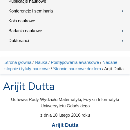
Publikacje naukowe
Konferencje i seminaria
Koła naukowe
Badania naukowe
Doktoranci
Strona główna
/
Nauka
/
Postępowania awansowe
/
Nadane
Jesteś tutaj
stopnie i tytuły naukowe
/
Stopnie naukowe doktora
/ Arijit Dutta
Arijit Dutta
Uchwałą Rady Wydziału Matematyki, Fizyki i Informatyki
Uniwersytetu Gdańskiego
z dnia
18 lutego 2016
roku
Arijit Dutta