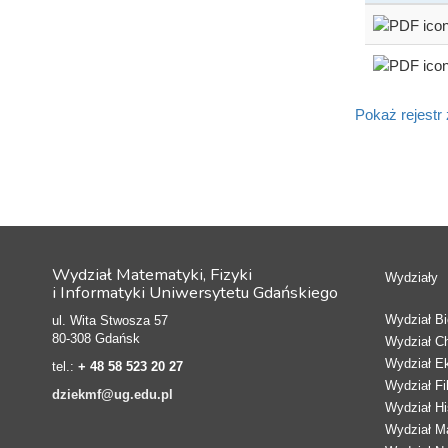
Pokaż rejestr
Wydział Matematyki, Fizyki
Wydziały
i Informatyki Uniwersytetu Gdańskiego
Wydział Bio
ul. Wita Stwosza 57
80-308 Gdańsk
Wydział C
Wydział E
tel.:
+ 48 58 523 20 27
Wydział Fi
dziekmf@ug.edu.pl
Wydział Hi
Wydział Ma