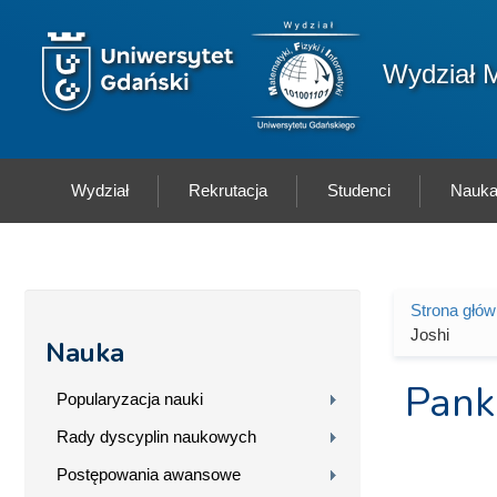
Przejdź do treści
Logo wydziału
Wydział M
Wydział
Rekrutacja
Studenci
Nauk
Strona głó
Jesteś 
Joshi
Nauka
Pank
Popularyzacja nauki
Rady dyscyplin naukowych
Postępowania awansowe