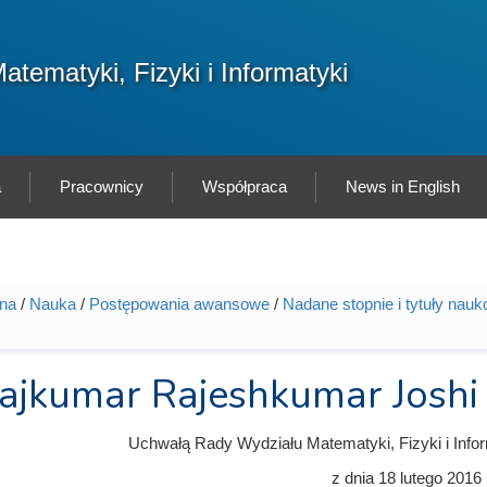
F
atematyki, Fizyki i Informatyki
Sz
w
a
Pracownicy
Współpraca
News in English
wna
/
Nauka
/
Postępowania awansowe
/
Nadane stopnie i tytuły nau
tutaj
ajkumar Rajeshkumar Joshi
Uchwałą Rady Wydziału Matematyki, Fizyki i Info
z dnia
18 lutego 2016