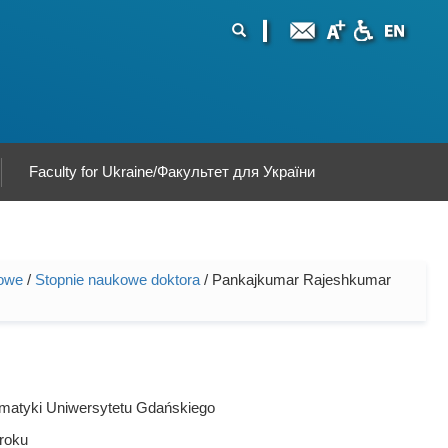
ormularz
ukaj
yszukiwania
Faculty for Ukraine/Факультет для України
kowe
/
Stopnie naukowe doktora
/ Pankajkumar Rajeshkumar
rmatyki Uniwersytetu Gdańskiego
roku