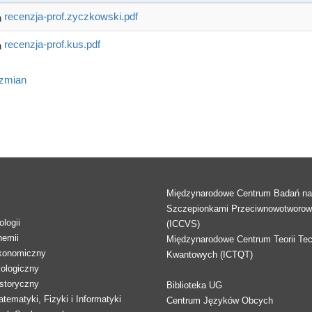
recenzja-prof.zyczkowski.pdf
recenzja-prof.kus.pdf
 zmian
Międzynarodowe Centrum Badań n
Szczepionkami Przeciwnowotworo
logii
(ICCVS)
hemii
Międzynarodowe Centrum Teorii Tec
konomiczny
Kwantowych (ICTQT)
lologiczny
storyczny
Biblioteka UG
tematyki, Fizyki i Informatyki
Centrum Języków Obcych