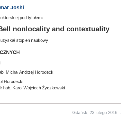
mar Joshi
ktorskiej pod tytułem:
ell nonlocality and contextuality
 uzyskał stopień naukowy
ycznych
i
ab. Michał Andrzej Horodecki
ol Horodecki
 dr hab. Karol Wojciech Życzkowski
Gdańsk, 23 lutego 2016 r.