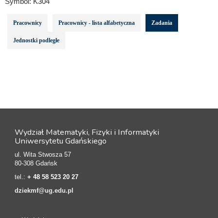
Symbol:
K304
Pracownicy
Pracownicy - lista alfabetyczna
Zadania
Jednostki podległe
Wydział Matematyki, Fizyki i Informatyki
Uniwersytetu Gdańskiego
ul. Wita Stwosza 57
80-308 Gdańsk
tel.:
+ 48 58 523 20 27
dziekmf@ug.edu.pl