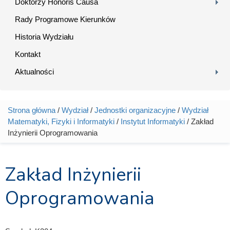
Doktorzy Honoris Causa
Rady Programowe Kierunków
Historia Wydziału
Kontakt
Aktualności
Strona główna
/
Wydział
/
Jednostki organizacyjne
/
Wydział
Jesteś tutaj
Matematyki, Fizyki i Informatyki
/
Instytut Informatyki
/ Zakład
Inżynierii Oprogramowania
Zakład Inżynierii
Oprogramowania