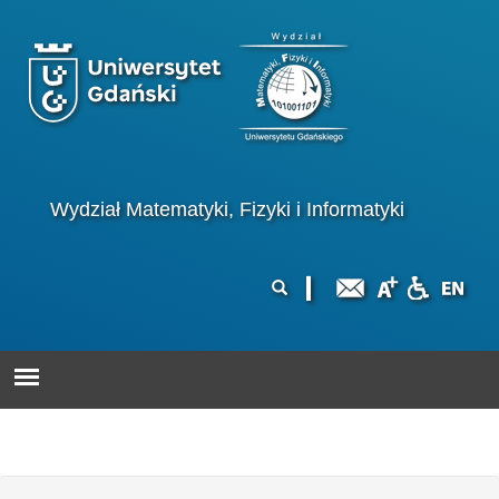
Przejdź do treści
Logo wydziału
Wydział Matematyki, Fizyki i Informatyki
Formularz
Szukaj
wyszukiwania