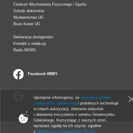
Centrum Wychowania Fizycznego i Sportu
Szkoły doktorskie
Wydawnictwo UG
Biuro Karier UG
Deklaracja dostępności
Kontakt z redakcją
Radio MORS
Facebook WMFI
Facebook Dziekanatu WMFI
Uprzejmie informujemy, że
używamy plików
cookie (tzw. ciasteczek)
i podobnych technologii
w celach autoryzacji, zbierania statystyk
© 2013-2026 Uniwersytet Gdański
i ułatwienia korzystania z serwisu Uniwersytetu
Gdańskiego. Korzystając z naszych stron
wyrażasz zgodę na ich użycie, zgodnie
z
aktualnymi ustawieniami Twojej