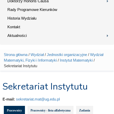
Doktorzy Honoris Causa
Rady Programowe Kierunków
Historia Wydziału
Kontakt
Aktualności
Strona główna
/
Wydział
/
Jednostki organizacyjne
/
Wydział
Jesteś tutaj
Matematyki, Fizyki i Informatyki
/
Instytut Matematyki
/
Sekretariat Instytutu
Sekretariat Instytutu
E-mail:
sekretariat.mat@ug.edu.pl
Pracownicy
Pracownicy - lista alfabetyczna
Zadania