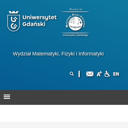
Przejdź do treści
Logo wydziału
Wydział Matematyki, Fizyki i Informatyki
Formularz
Szukaj
wyszukiwania