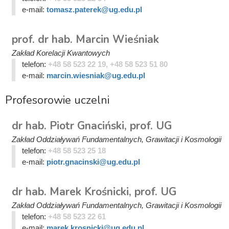
e-mail:
tomasz.paterek@ug.edu.pl
prof. dr hab. Marcin Wieśniak
Zakład Korelacji Kwantowych
telefon:
+48 58 523 22 19, +48 58 523 51 80
e-mail:
marcin.wiesniak@ug.edu.pl
Profesorowie uczelni
dr hab. Piotr Gnaciński, prof. UG
Zakład Oddziaływań Fundamentalnych, Grawitacji i Kosmologii
telefon:
+48 58 523 25 18
e-mail:
piotr.gnacinski@ug.edu.pl
dr hab. Marek Krośnicki, prof. UG
Zakład Oddziaływań Fundamentalnych, Grawitacji i Kosmologii
telefon:
+48 58 523 22 61
e-mail:
marek.krosnicki@ug.edu.pl