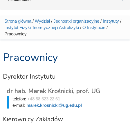
Strona główna
/
Wydział
/
Jednostki organizacyjne
/
Instytuty
/
Jesteś tutaj
Instytut Fizyki Teoretycznej i Astrofizyki
/
O Instytucie
/
Pracownicy
Pracownicy
Dyrektor Instytutu
dr hab. Marek Krośnicki, prof. UG
telefon:
+48 58 523 22 61
e-mail:
marek.krosnicki@ug.edu.pl
Kierownicy Zakładów