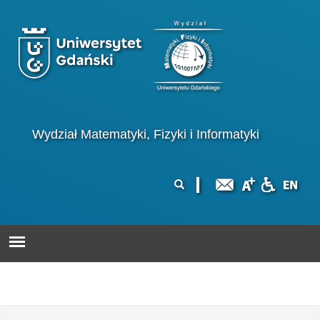
Przejdź do treści
Logo wydziału
Wydział Matematyki, Fizyki i Informatyki
Formularz
Szukaj
wyszukiwania