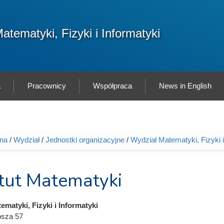
F
atematyki, Fizyki i Informatyki
Sz
w
a
Pracownicy
Współpraca
News in English
wna
/
Wydział
/
Jednostki organizacyjne
/
Wydział Matematyki, Fizyki i
tutaj
ytut Matematyki
ematyki, Fizyki i Informatyki
osza 57