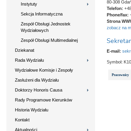
80-308 Gda
Instytuty
Telefon:
+48
Sekcja Informatyczna
Phone/fax:
Strona WW
Zespół Obsługi Jednostek
zobacz na m
Wydziałowych
Sekretar
Zespół Obsługi Multimedialnej
Dziekanat
E-mail:
sekr
Rada Wydziału
Symbol:
K10
Wydziałowe Komisje i Zespoły
Pracownicy
Zasłużeni dla Wydziału
Doktorzy Honoris Causa
Rady Programowe Kierunków
Historia Wydziału
Kontakt
Aktualności