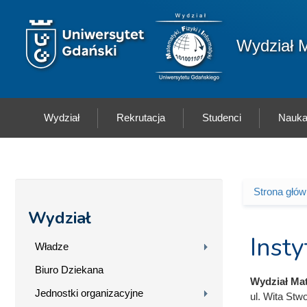
Przejdź do treści
Logo wydziału
Wydział M
Wydział
Rekrutacja
Studenci
Nauk
Strona głó
Jesteś 
Wydział
Inst
Władze
Biuro Dziekana
Wydział Mat
Jednostki organizacyjne
ul. Wita Stw