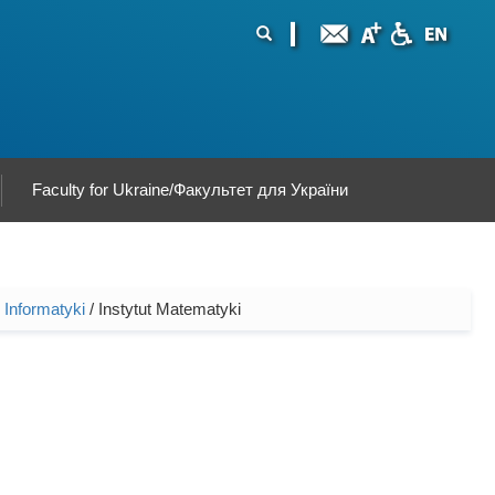
ormularz
ukaj
yszukiwania
Faculty for Ukraine/Факультет для України
 Informatyki
/ Instytut Matematyki