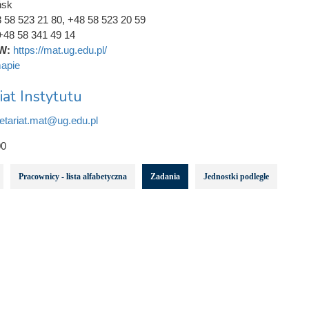
ńsk
 58 523 21 80, +48 58 523 20 59
+48 58 341 49 14
W:
https://mat.ug.edu.pl/
apie
iat Instytutu
etariat.mat@ug.edu.pl
0
Pracownicy - lista alfabetyczna
Zadania
Jednostki podległe